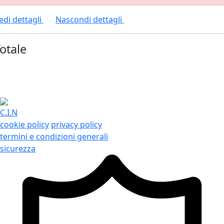
edi dettagli
Nascondi dettagli
otale
C.I.N
cookie policy
privacy policy
termini e condizioni generali
sicurezza